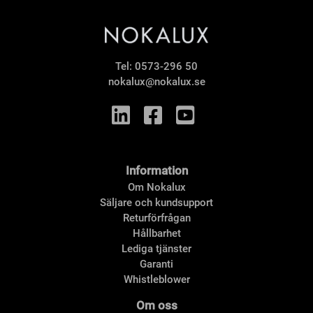
Tel:
0573-296 50
nokalux@nokalux.se
Information
Om Nokalux
Säljare och kundsupport
Returförfrågan
Hållbarhet
Lediga tjänster
Garanti
Whistleblower
Om oss