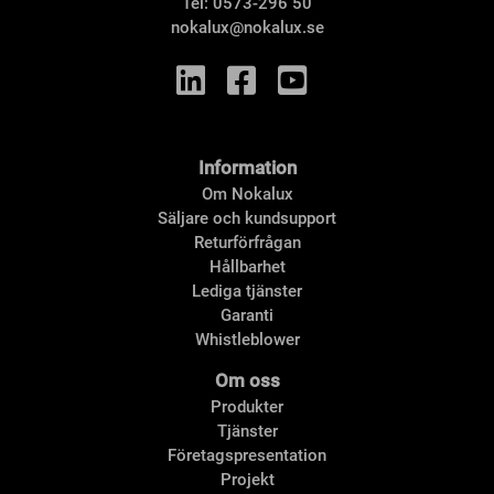
Tel:
0573-296 50
nokalux@nokalux.se
Information
Om Nokalux
Säljare och kundsupport
Returförfrågan
Hållbarhet
Lediga tjänster
Garanti
Whistleblower
Om oss
Produkter
Tjänster
Företagspresentation
Projekt