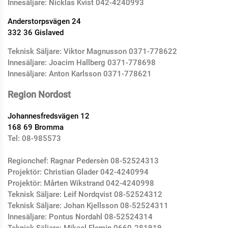
Innesäljare:
Nicklas Kvist
042-4240993
Anderstorpsvägen 24
332 36 Gislaved
Teknisk Säljare: Viktor Magnusson 0371-778622
Innesäljare: Joacim Hallberg 0371-778698
Innesäljare: Anton Karlsson 0371-778621
Region Nordost
Johannesfredsvägen 12
168 69 Bromma
Tel: 08-985573
Regionchef: Ragnar Pedersèn 08-52524313
Projektör:
Christian Glader
042-4240994
Projektör: Mårten Wikstrand 042-4240998
Teknisk Säljare: Leif Nordqvist 08-52524312
Teknisk Säljare: Johan Kjellsson 08-52524311
Innesäljare: Pontus Nordahl 08-52524314
Teknisk Säljare: Mikael Flemin 0660-281919