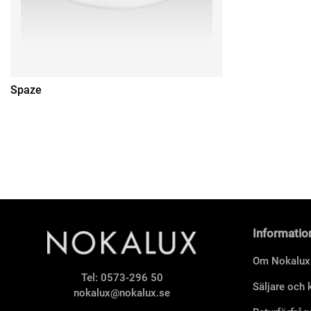
Spaze
Informatio
Om Nokalux
Tel:
0573-296 50
Säljare och
nokalux@nokalux.se