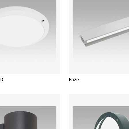
ED
Faze