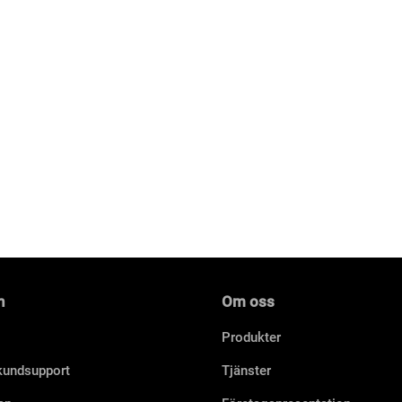
n
Om oss
Produkter
 kundsupport
Tjänster