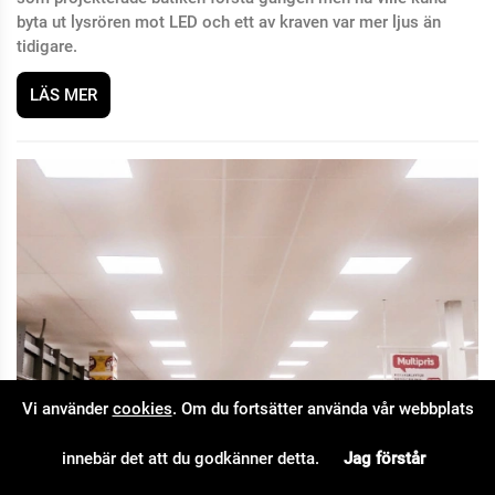
byta ut lysrören mot LED och ett av kraven var mer ljus än
tidigare.
LÄS MER
Vi använder
cookies
. Om du fortsätter använda vår webbplats
innebär det att du godkänner detta.
Jag förstår