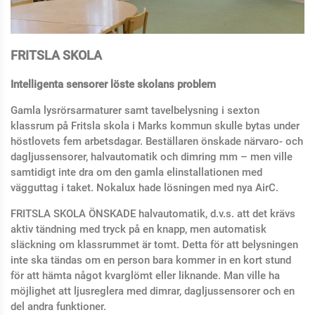
FRITSLA SKOLA
Intelligenta sensorer löste skolans problem
Gamla lysrörsarmaturer samt tavelbelysning i sexton
klassrum på Fritsla skola i Marks kommun skulle bytas under
höstlovets fem arbetsdagar. Beställaren önskade närvaro- och
dagljussensorer, halvautomatik och dimring mm – men ville
samtidigt inte dra om den gamla elinstallationen med
vägguttag i taket. Nokalux hade lösningen med nya AirC.
FRITSLA SKOLA ÖNSKADE halvautomatik, d.v.s. att det krävs
aktiv tändning med tryck på en knapp, men automatisk
släckning om klassrummet är tomt. Detta för att belysningen
inte ska tändas om en person bara kommer in en kort stund
för att hämta något kvarglömt eller liknande. Man ville ha
möjlighet att ljusreglera med dimrar, dagljussensorer och en
del andra funktioner.