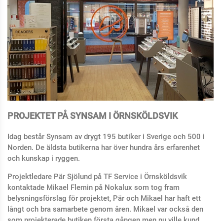
PROJEKTET PÅ SYNSAM I ÖRNSKÖLDSVIK
Idag består Synsam av drygt 195 butiker i Sverige och 500 i
Norden. De äldsta butikerna har över hundra års erfarenhet
och kunskap i ryggen.
Projektledare Pär Sjölund på TF Service i Örnsköldsvik
kontaktade Mikael Flemin på Nokalux som tog fram
belysningsförslag för projektet, Pär och Mikael har haft ett
långt och bra samarbete genom åren. Mikael var också den
som projekterade butiken första gången men nu ville kund