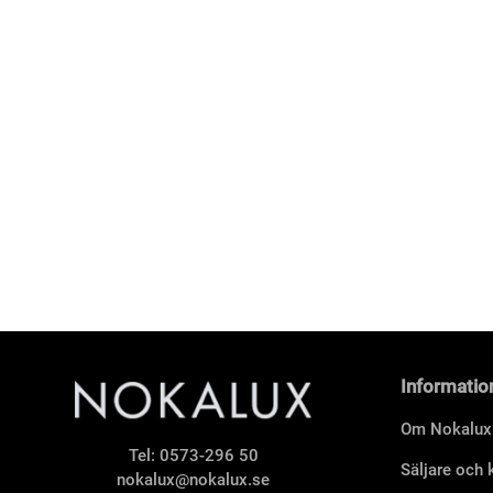
Informatio
Om Nokalux
Tel:
0573-296 50
Säljare och
nokalux@nokalux.se