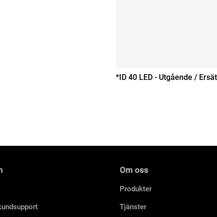
*ID 40 LED - Utgående / Ersät
n
Om oss
Produkter
 kundsupport
Tjänster