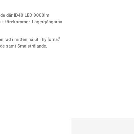
alde där ID40 LED 9000lm.
rafik förekommer. Lagergångarna
rad i mitten nå ut i hyllorna."
nde samt Smalstrålande.