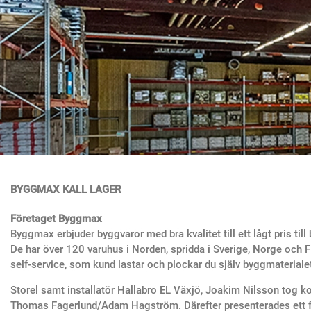
BYGGMAX KALL LAGER
Företaget Byggmax
Byggmax erbjuder byggvaror med bra kvalitet till ett lågt pris ti
De har över 120 varuhus i Norden, spridda i Sverige, Norge och 
self-service, som kund lastar och plockar du själv byggmaterialet 
Storel samt installatör Hallabro EL Växjö, Joakim Nilsson tog k
Thomas Fagerlund/Adam Hagström. Därefter presenterades ett fö