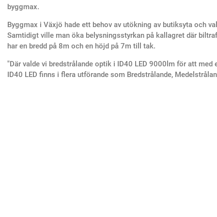
byggmax.
Byggmax i Växjö hade ett behov av utökning av butiksyta och v
Samtidigt ville man öka belysningsstyrkan på kallagret där bilt
har en bredd på 8m och en höjd på 7m till tak.
"Där valde vi bredstrålande optik i ID40 LED 9000lm för att med en 
ID40 LED finns i flera utförande som Bredstrålande, Medelstråla