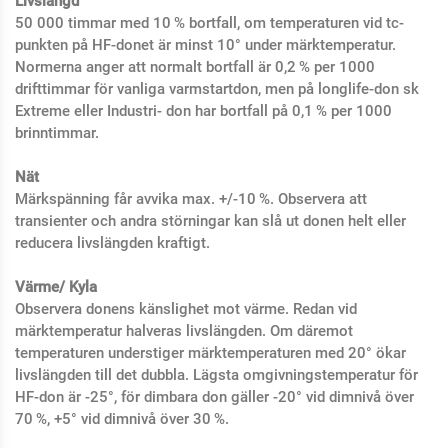
Livslängd
50 000 timmar med 10 % bortfall, om temperaturen vid tc-
punkten på HF-donet är minst 10° under märktemperatur.
Normerna anger att normalt bortfall är 0,2 % per 1000
drifttimmar för vanliga varmstartdon, men på longlife-don sk
Extreme eller Industri- don har bortfall på 0,1 % per 1000
brinntimmar.
Nät
Märkspänning får avvika max. +/-10 %. Observera att
transienter och andra störningar kan slå ut donen helt eller
reducera livs­längden kraftigt.
Värme/ Kyla
Observera donens känslighet mot värme. Redan vid
märktemperatur halveras livslängden. Om däremot
temperaturen understiger märktemperaturen med 20° ökar
livslängden till det dubbla. Lägsta omgivningstemperatur för
HF-don är -25°, för dimbara don gäller -20° vid dimnivå över
70 %, +5° vid dimnivå över 30 %.