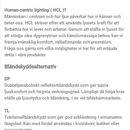
Human-centric lighting ( HCL )?
Människan i centrum och hur ljus påverkar hur vi känner och
beter oss. HCL strävar efter att använda ljusets kraft för att
förbättra hur vi lever och arbetar. Genom att ställa in ljuset för
att stödja våra dygnsrytmer och känslomässiga behov, kan vi
främja mänsklig komfort, välbefinnande och prestation.
Fråga oss gärna om vilka möjligheter vi har för att erbjuda
detta i våra produkter.
Bländskyddsalternativ
DP
Dubbelparaboliskt reflektorbländskydd som ger bästa
ljuskomfort och högsta verkningsgrad. Lämpligt då höga krav
ställs på ljusstyrka och bländning, t ex vid bildskärmsarbete.
TL
Tvärlamellbländskydd som ger god avbländning i armaturens
längsled. Kan med fördel användas i korridorer, butiker eller
inom industrin.