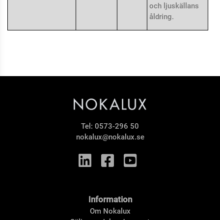
och ljuskällans
åldring.
Tel:
0573-296 50
nokalux@nokalux.se
Information
Om Nokalux