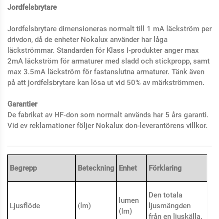
Jordfelsbrytare
Jordfelsbrytare dimensioneras normalt till 1 mA läckström per
drivdon, då de enheter Nokalux använder har låga
läckströmmar. Standarden för Klass I-produkter anger max
2mA läckström för armaturer med sladd och stickpropp, samt
max 3.5mA läckström för fastanslutna armaturer. Tänk även
på att jordfelsbrytare kan lösa ut vid 50% av märkströmmen.
Garantier
De fabrikat av HF-don som normalt används har 5 års garanti.
Vid ev reklamationer följer Nokalux don-leverantörens villkor.
Begrepp
Beteckning
Enhet
Förklaring
Den totala
lumen
Ljusflöde
(lm)
ljusmängden
(lm)
från en ljuskälla.