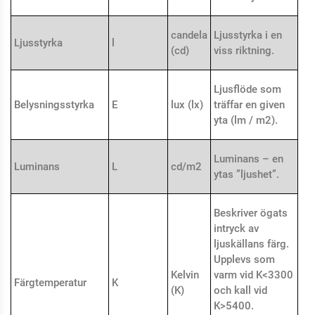
candela
Ljusstyrka i en
Ljusstyrka
l
(cd)
viss riktning.
Ljusflöde som
Belysningsstyrka
E
lux (lx)
träffar en given
yta (lm / m
2
).
Luminans – en
Luminans
L
cd/m
2
ytas ”ljushet”.
Beskriver ögats
intryck av
ljuskällans färg.
Upplevs som
Kelvin
varm vid K<3300
Färgtemperatur
K
(K)
och kall vid
K>5400.