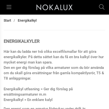
Start
Energikalkyl
ENERGIKALKYLER
Här kan du ladda ner två olika excelfilsmallar för att göra
energikalkyler. På detta sättet kan du få en bra kalkyl över hur
mycket energi man kan spara.
Den en ger dig förslag på vilka armaturer som du bör använda
om du skall göra ersättningar från gamla kompaktlysrör, T5 &
T8 anläggningar.
Energikalkyl utfasning = Ger dig förslag på
ersättningsarmaturer m.m
Energikalkyl = En enklare kalyl
Den energi som en armatur förbrukar under drift är