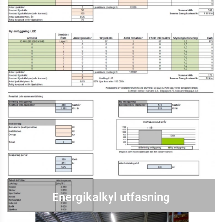
Energikalkyl utfasning