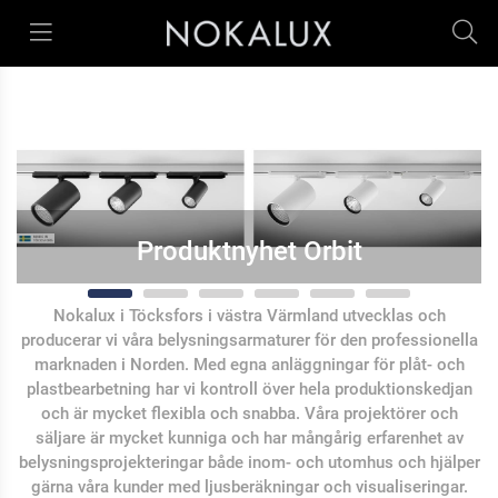
Nokalux i Töcksfors i västra Värmland utvecklas och
producerar vi våra belysningsarmaturer för den professionella
marknaden i Norden. Med egna anläggningar för plåt- och
plastbearbetning har vi kontroll över hela produktionskedjan
och är mycket flexibla och snabba.
Våra projektörer och
säljare är mycket kunniga och har mångårig erfarenhet av
belysningsprojekteringar både inom- och utomhus och hjälper
gärna våra kunder med ljusberäkningar och visualiseringar.