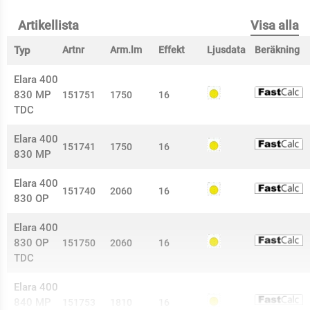
Artikellista
Visa alla
Typ
Artnr
Arm.lm
Effekt
Ljusdata
Beräkning
Elara 400
830 MP
151751
1750
16
TDC
Elara 400
151741
1750
16
830 MP
Elara 400
151740
2060
16
830 OP
Elara 400
830 OP
151750
2060
16
TDC
Elara 400
840 MP
151753
1810
16