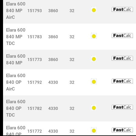
Elara 600
Kontakt
840 MP
151793
3860
32
ISO certifieringar
AirC
© 2024 Nokalux AB. All rights reserved.
Elara 600
Anmäl dig till vårat nyhetsbrev
840 MP
151783
3860
32
Få senaste uppdateringarna från oss och håll er ajour med
TDC
vår verksamhet!
Elara 600
Tryck på knappen nedan och fyll i formuläret:
151773
3860
32
840 MP
Nyhetsbrev
Elara 600
840 OP
151792
4330
32
AirC
Elara 600
840 OP
151782
4330
32
TDC
Elara 600
151772
4330
32
840 OP