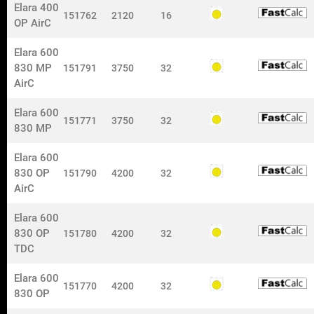
Elara 400
Tel:
0573-296 50
151762
2120
16
OP AirC
nokalux@nokalux.se
Elara 600
830 MP
151791
3750
32
AirC
Elara 600
Information
151771
3750
32
830 MP
Om Nokalux
Säljare och kundsupport
Elara 600
Returförfrågan
830 OP
151790
4200
32
Hållbarhet
AirC
Lediga tjänster
Garanti
Elara 600
Whistleblower
830 OP
151780
4200
32
TDC
Om oss
Produkter
Elara 600
Tjänster
151770
4200
32
830 OP
Företagspresentation
Projekt