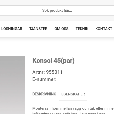
LÖSNINGAR
TJÄNSTER
OM OSS
TEKNIK
KONTAKT
Konsol 45(par)
Artnr:
955011
E-nummer:
BESKRIVNING
EGENSKAPER
Monteras i hörn mellan vägg och tak eller i inn
Infästningsskruv ingår inte. Levereras i par.