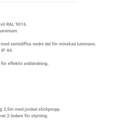
 vit RAL 9016.
aluminium.
) med semidiffus nedre del för minskad luminans.
 IP 44.
för effektiv avbländning.
g 2,5m med jordad stickpropp.
t 2-ledare för styrning.