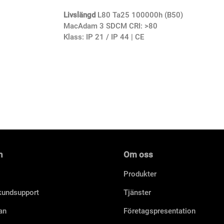
Livslängd
L80 Ta25 100000h (B50)
MacAdam 3 SDCM CRI: >80
Klass: IP 21 / IP 44 | CE
n
Om oss
Produkter
 kundsupport
Tjänster
an
Företagspresentation