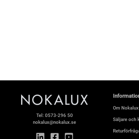
Informatio
Om Nokalux
Tel:
0573-296 50
Säljare och
nokalux@nokalux.se
Returförfråg