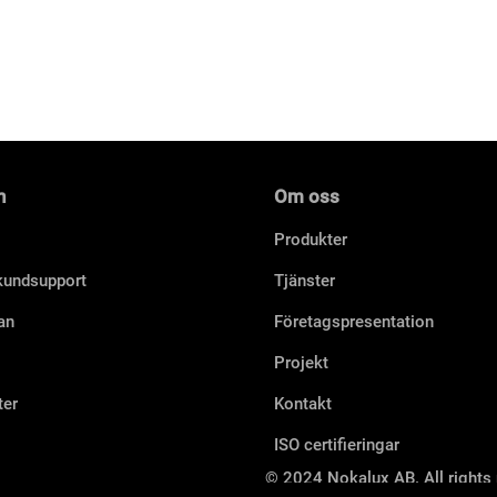
n
Om oss
Produkter
 kundsupport
Tjänster
an
Företagspresentation
Projekt
ter
Kontakt
ISO certifieringar
© 2024 Nokalux AB. All rights 
er