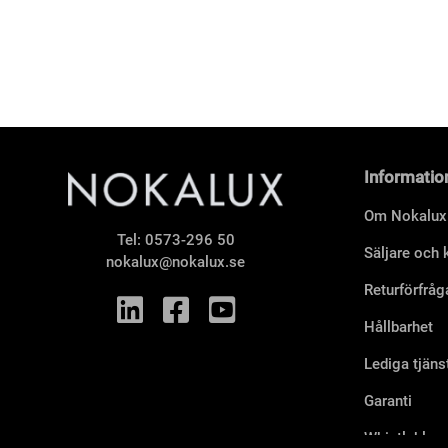
Informatio
Om Nokalux
Tel:
0573-296 50
Säljare och
nokalux@nokalux.se
Returförfråg
Hållbarhet
Lediga tjäns
Garanti
Whistleblow