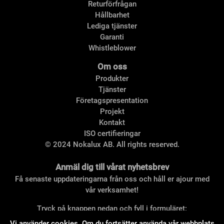
Returförfrågan
Hållbarhet
Lediga tjänster
Garanti
Whistleblower
Om oss
Produkter
Tjänster
Företagspresentation
Projekt
Kontakt
ISO certifieringar
© 2024 Nokalux AB. All rights reserved.
Anmäl dig till vårat nyhetsbrev
Få senaste uppdateringarna från oss och håll er ajour med
vår verksamhet!
Tryck på knappen nedan och fyll i formuläret:
Vi använder
cookies
. Om du fortsätter använda vår webbplats