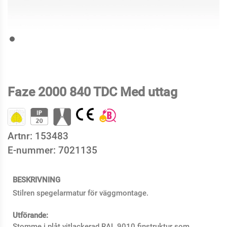
Faze 2000 840 TDC Med uttag
Artnr:
153483
E-nummer:
7021135
BESKRIVNING
Stilren spegelarmatur för väggmontage.
Utförande:
Stomme i plåt vitlackerad RAL 9010 finstruktur som