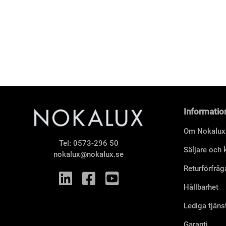
Informatio
Om Nokalux
Tel:
0573-296 50
Säljare och
nokalux@nokalux.se
Returförfråg
Hållbarhet
Lediga tjäns
Garanti