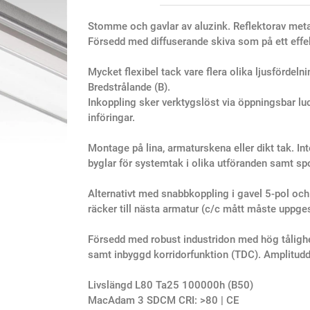
Stomme och gavlar av aluzink. Reflektorav meta
Försedd med diffuserande skiva som på ett effek
Mycket flexibel tack vare flera olika ljusfördel
Bredstrålande (B).
Inkoppling sker verktygslöst via öppningsbar l
införingar.
Montage på lina, armaturskena eller dikt tak. In
byglar för systemtak i olika utföranden samt spo
Alternativt med snabbkoppling i gavel 5-pol o
räcker till nästa armatur (c/c mått måste uppge
Försedd med robust industridon med hög tåligh
samt inbyggd korridorfunktion (TDC). Amplitudd
Livslängd L80 Ta25 100000h (B50)
MacAdam 3 SDCM CRI: >80 | CE