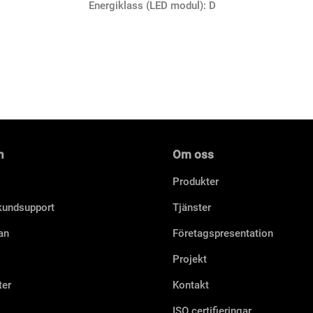
Energiklass (LED modul): D
n
Om oss
Produkter
 kundsupport
Tjänster
an
Företagspresentation
Projekt
ter
Kontakt
ISO certifieringar