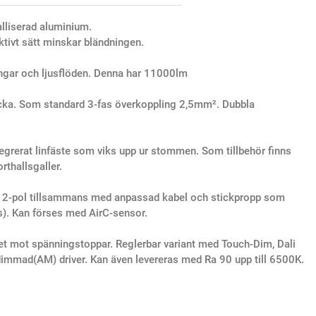
lliserad aluminium.
tivt sätt minskar bländningen.
ningar och ljusflöden. Denna har 11000lm
ucka. Som standard 3-fas överkoppling 2,5mm². Dubbla
tegrerat linfäste som viks upp ur stommen. Som tillbehör finns
rthallsgaller.
ch 2-pol tillsammans med anpassad kabel och stickpropp som
s). Kan förses med AirC-sensor.
et mot spänningstoppar. Reglerbar variant med Touch-Dim, Dali
immad(AM) driver. Kan även levereras med Ra 90 upp till 6500K.