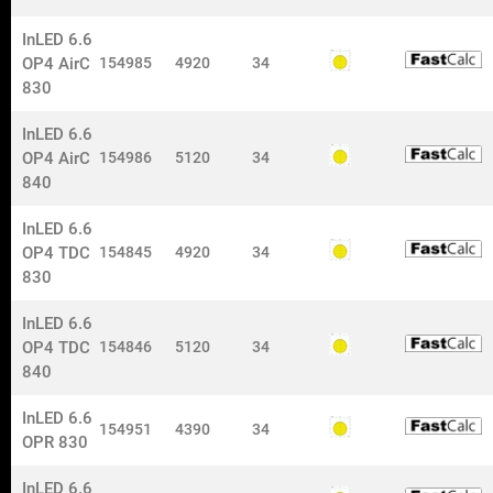
Tjänster
InLED 6.6
Företagspresentation
OP4 AirC
154985
4920
34
Projekt
830
Kontakt
ISO certifieringar
InLED 6.6
© 2024 Nokalux AB. All rights reserved.
OP4 AirC
154986
5120
34
840
Anmäl dig till vårat nyhetsbrev
Få senaste uppdateringarna från oss och håll er ajour med
InLED 6.6
vår verksamhet!
OP4 TDC
154845
4920
34
830
Tryck på knappen nedan och fyll i formuläret:
InLED 6.6
Nyhetsbrev
OP4 TDC
154846
5120
34
840
InLED 6.6
154951
4390
34
OPR 830
InLED 6.6