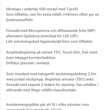
Montage i undertak 600-modul med T-profil.
Som tillbehör, ram för extra-infällt (+50mm) vilket ger en
ljusbrunnseffekt.
Försedd med Microprisma och diffuserande folie (MP)
alternativt Opalskiva utvecklad för LED (OP).
Lätt avtorkningsbart hygienskydd finns som tillbehör.
Amplitudreglering på variant TDC, Touch-Dim, Dali samt
även inbyggd korridorfunktion.
Driftdon placerat i armatur.
Som standard med halogenfri anslutningsledning 2,5m
med jordad stickpropp. Reglerbar armatur (TDC) även
försedd med separat 2-ledare för styrning. Kan erhållas i
utförande med Wago infälld chassikontakt.
Avskärmningsplåtar går att få i olika mönster som
specialartikel(ej standard). 60x60