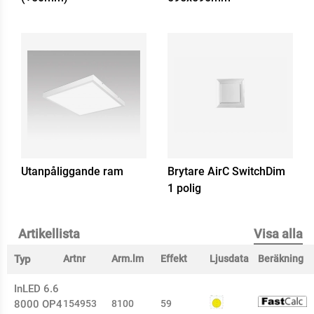
Utanpåliggande ram
Brytare AirC SwitchDim
1 polig
Artikellista
Visa alla
Typ
Artnr
Arm.lm
Effekt
Ljusdata
Beräkning
InLED 6.6
8000 OP4
154953
8100
59