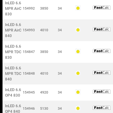
InLED 6.6
MPR AirC
154992
3850
34
830
Tel:
0573-296 50
InLED 6.6
nokalux@nokalux.se
MPR AirC
154993
4010
34
840
InLED 6.6
MPR TDC
154847
3850
34
830
Information
Om Nokalux
InLED 6.6
Säljare och kundsupport
MPR TDC
154848
4010
34
Returförfrågan
840
Hållbarhet
Lediga tjänster
InLED 6.6
Garanti
154945
4920
34
OP4 830
Whistleblower
InLED 6.6
Om oss
154946
5130
34
OP4 840
Produkter