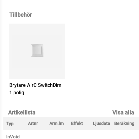
Tillbehör
Brytare AirC SwitchDim
1 polig
Artikellista
Visa alla
Typ
Artnr
Arm.lm
Effekt
Ljusdata
Beräkning
InVoid