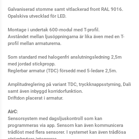
Galvaniserad stomme samt vitlackerad front RAL 9016.
Opalskiva utvecklad för LED.
Montage i undertak 600-modul med T-profil.
Avståndet mellan ljusöppningarna är lika även med en T-
profil mellan armaturerna.
Som standard med halogenfri anslutningsledning 2,5m
med jordad stickpropp.
Reglerbar armatur (TDC) försedd med 5-ledare 2,5m.
Amplitudreglering på variant TDC, tryckknappsstyrning, Dali
samt även inbyggd korridorfunktion.
Driftdon placerat i armatur.
AirC
:
Sensorsystem med dagsljuskontroll som kan
programmeras via app. Sensorn kan även kommunicera
trådlöst med flera sensorer. I systemet kan även trådlösa
strömbrytare integreras.