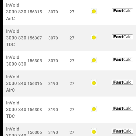
InVoid
3000 830
156315
3070
27
AirC
Tel:
0573-296 50
InVoid
nokalux@nokalux.se
3000 830
156307
3070
27
TDC
InVoid
156305
3070
27
3000 830
Information
InVoid
Om Nokalux
3000 840
156316
3190
27
Säljare och kundsupport
AirC
Returförfrågan
Hållbarhet
InVoid
Lediga tjänster
3000 840
156308
3190
27
Garanti
TDC
Whistleblower
InVoid
Om oss
156306
3190
27
3000 840