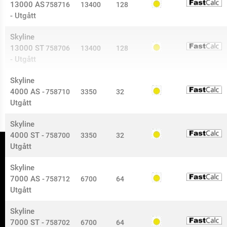
13000 AS
758716
13400
128
- Utgått
Skyline
13000 ST
758706
13400
128
- Utgått
Skyline
4000 AS -
758710
3350
32
Utgått
Skyline
4000 ST -
758700
3350
32
Utgått
Skyline
7000 AS -
758712
6700
64
Tel:
0573-296 50
Utgått
nokalux@nokalux.se
Skyline
7000 ST -
758702
6700
64