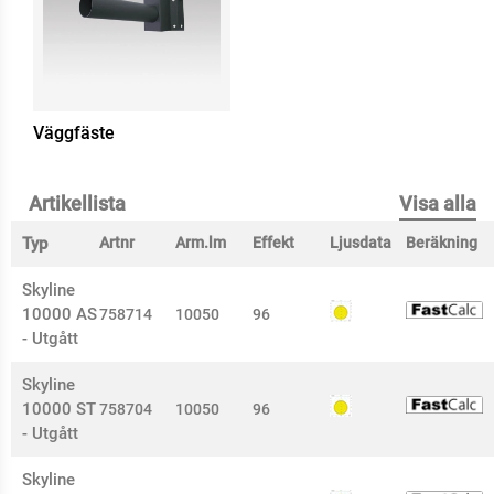
Väggfäste
Artikellista
Visa alla
Typ
Artnr
Arm.lm
Effekt
Ljusdata
Beräkning
Skyline
10000 AS
758714
10050
96
- Utgått
Skyline
10000 ST
758704
10050
96
- Utgått
Skyline