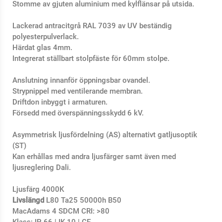
Stomme av gjuten aluminium med kylflänsar på utsida.
Lackerad antracitgrå RAL 7039 av UV beständig
polyesterpulverlack.
Härdat glas 4mm.
Integrerat ställbart stolpfäste för 60mm stolpe.
Anslutning innanför öppningsbar ovandel.
Strypnippel med ventilerande membran.
Driftdon inbyggt i armaturen.
Försedd med överspänningsskydd 6 kV.
Asymmetrisk ljusfördelning (AS) alternativt gatljusoptik
(ST)
Kan erhållas med andra ljusfärger samt även med
ljusreglering Dali.
Ljusfärg 4000K
Livslängd
L80 Ta25 50000h B50
MacAdams 4 SDCM CRI: >80
Klass: IP 66 | IK 10 | CE