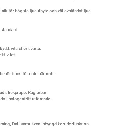
nik för högsta ljusutbyte och väl avbländat ljus.
 standard.
dd, vita eller svarta.
ktivitet.
ehör finns för dold bärprofil.
d stickpropp. Reglerbar
a i halogenfritt utförande.
rning, Dali samt även inbyggd korridorfunktion.