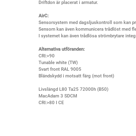
Driftdon är placerat i armatur.
AirC:
Sensorsystem med dagsljuskontroll som kan p
Sensorn kan även kommunicera trådlöst med fle
I systemet kan även trådlösa strömbrytare integ
Alternativa utföranden:
CRI:>90
Tunable white (TW)
Svart front RAL 9005
Bländskydd i motsatt färg (mot front)
Livslängd L80 Ta25 72000h (B50)
MacAdam 3 SDCM
CRI:>80 I CE