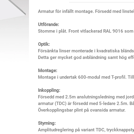
Armatur för infällt montage. Försedd med linstek
Utförande:
Stomme i plåt. Front vitlackerad RAL 9016 som
Optik:
Försänkta linser monterade i kvadratiska bländsky
Detta ger mycket god avbländning samt hög effe
Montage:
Montage i undertak 600-modul med T-profil. Tillb
Inkoppling:
Försedd med 2.5m anslutningsledning med jorda
armatur (TDC) är försedd med 5-ledare 2.5m. Båd
Överkopplingsbar plint på ovansida armatur.
Styrning:
Amplitudreglering på variant TDC, tryckknappsty