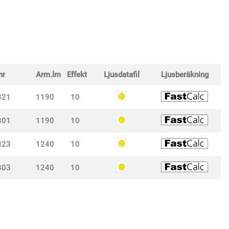
nr
Arm.lm
Effekt
Ljusdatafil
Ljusberäkning
321
1190
10
301
1190
10
323
1240
10
303
1240
10