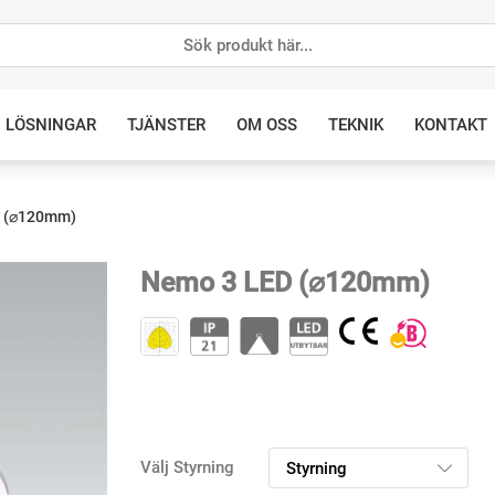
LÖSNINGAR
TJÄNSTER
OM OSS
TEKNIK
KONTAKT
 (⌀120mm)
Nemo 3 LED (⌀120mm)
Välj Styrning