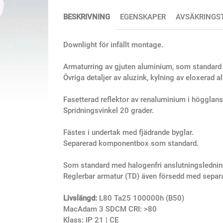
BESKRIVNING
EGENSKAPER
AVSÄKRINGS
Downlight för infällt montage.
Armaturring av gjuten aluminium, som standard
Övriga detaljer av aluzink, kylning av eloxerad 
Fasetterad reflektor av renaluminium i högglans
Spridningsvinkel 20 grader.
Fästes i undertak med fjädrande byglar.
Separerad komponentbox som standard.
Som standard med halogenfri anslutningslednin
Reglerbar armatur (TD) även försedd med separat
Livslängd:
L80 Ta25 100000h (B50)
MacAdam 3 SDCM CRI: >80
Klass: IP 21 | CE