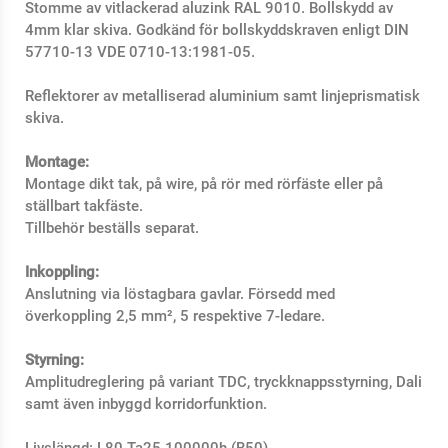
Stomme av vitlackerad aluzink RAL 9010. Bollskydd av
4mm klar skiva. Godkänd för bollskyddskraven enligt DIN
57710-13 VDE 0710-13:1981-05.
Reflektorer av metalliserad aluminium samt linjeprismatisk
skiva.
Montage:
Montage dikt tak, på wire, på rör med rörfäste eller på
ställbart takfäste.
Tillbehör beställs separat.
Inkoppling:
Anslutning via löstagbara gavlar. Försedd med
överkoppling 2,5 mm², 5 respektive 7-ledare.
Styrning:
Amplitudreglering på variant TDC, tryckknappsstyrning, Dali
samt även inbyggd korridorfunktion.
Livslängd: L80
Ta25
100000h (B50)