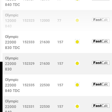
840 TDC
Olympic
12000
152323
12000
77
840
Olympic
22000
152333
21630
157
830 TDC
Olympic
22000
152329
21630
157
830
Olympic
22000
152335
22530
157
Tel:
0573-296 50
840 TDC
nokalux@nokalux.se
Olympic
22000
152331
22530
157