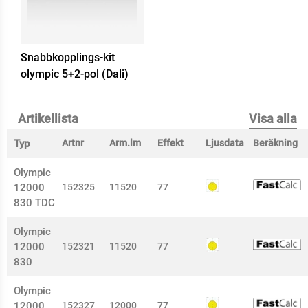
Snabbkopplings-kit
olympic 5+2-pol (Dali)
Artikellista
Visa alla
Typ
Artnr
Arm.lm
Effekt
Ljusdata
Beräkning
Olympic
12000
152325
11520
77
830 TDC
Olympic
12000
152321
11520
77
830
Olympic
12000
152327
12000
77