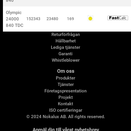
840
Olympic
Information
24000
152343
23480
169
Om Nokalux
840 TDC
Säljare och kundsupport
Returförfrågan
Hållbarhet
Lediga tjänster
Garanti
Whistleblower
Om oss
Produkter
Tjänster
Företagspresentation
Projekt
Kontakt
ISO certifieringar
© 2024 Nokalux AB. All rights reserved.
Anmäl dig till vårat nyhetsbrev